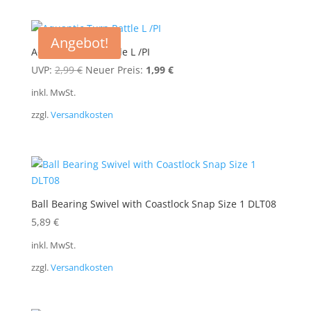
Angebot!
Aquantic Turn Rattle L /PI
Ursprünglicher
Aktueller
UVP:
2,99
€
Neuer Preis:
1,99
€
Preis
Preis
inkl. MwSt.
war:
ist:
zzgl.
Versandkosten
2,99 €
1,99 €.
Ball Bearing Swivel with Coastlock Snap Size 1 DLT08
5,89
€
inkl. MwSt.
zzgl.
Versandkosten