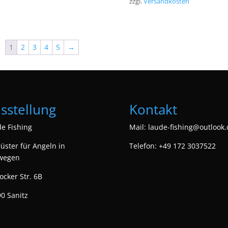
zzgl.
Versandkosten
1
2
3
4
5
→
sstellung
Kontakt
e Fishing
Mail:
laude-fishing@outlook.
üster für Angeln in
Telefon: +49 172 3037522
wegen
ocker Str. 6B
0 Sanitz