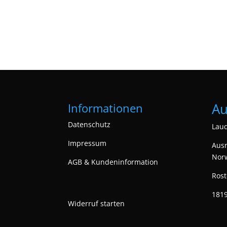
Au
Informationen
Datenschutz
Laud
Impressum
Ausr
Nor
AGB & Kundeninformation
Rost
1819
Widerruf starten