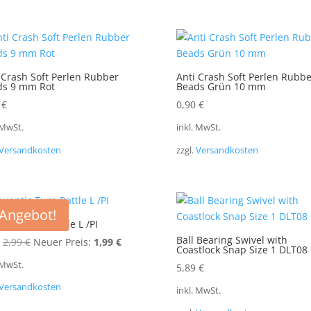
 Crash Soft Perlen Rubber
Anti Crash Soft Perlen Rubbe
ds 9 mm Rot
Beads Grün 10 mm
0
€
0,90
€
 MwSt.
inkl. MwSt.
Versandkosten
zzgl.
Versandkosten
Angebot!
ntic Turn Rattle L /PI
Ball Bearing Swivel with
Ursprünglicher
Aktueller
2,99
€
Neuer Preis:
1,99
€
Coastlock Snap Size 1 DLT08
Preis
Preis
 MwSt.
5,89
€
war:
ist:
Versandkosten
2,99 €
1,99 €.
inkl. MwSt.