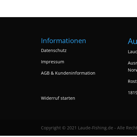
Au
Informationen
Datenschutz
Laud
Impressum
Ausr
Nor
AGB & Kundeninformation
Rost
1819
Widerruf starten
Copyright © 2021 Laude-Fishing.de - Alle Rech