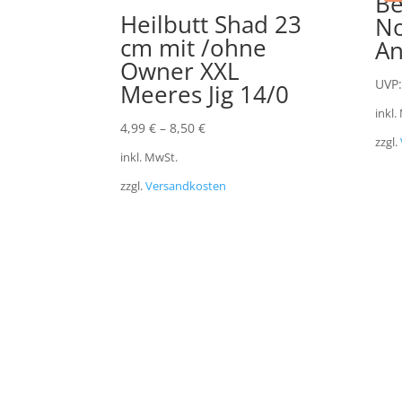
Be
Heilbutt Shad 23
N
cm mit /ohne
An
Owner XXL
UVP:
Meeres Jig 14/0
inkl.
4,99
€
–
8,50
€
zzgl.
inkl. MwSt.
zzgl.
Versandkosten