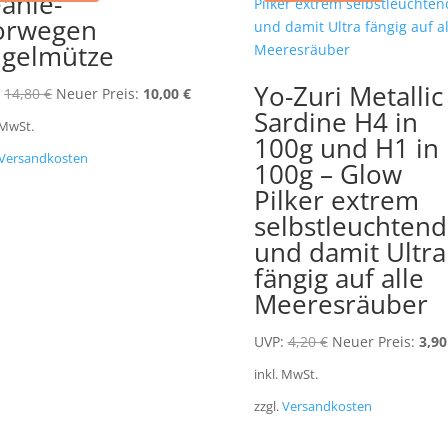
anie-
orwegen
gelmütze
Yo-Zuri Metallic
Ursprünglicher
Aktueller
14,80
€
Neuer Preis:
10,00
€
Sardine H4 in
Preis
Preis
 MwSt.
war:
ist:
100g und H1 in
Versandkosten
14,80 €
10,00 €.
100g – Glow
Pilker extrem
selbstleuchtend
und damit Ultra
fängig auf alle
Meeresräuber
Ursprünglicher
UVP:
4,20
€
Neuer Preis:
3,9
Preis
inkl. MwSt.
war:
zzgl.
Versandkosten
4,20 €