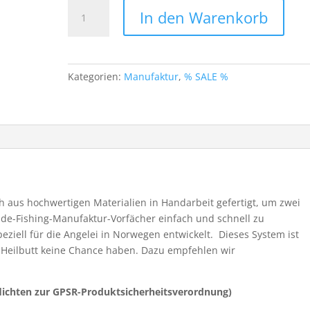
Laude
In den Warenkorb
Fishing
2
Fach
Grundmontage
Kategorien:
Manufaktur
,
% SALE %
-
Montage
zum
Einhängen
von
2
x
Laude-
 aus hochwertigen Materialien in Handarbeit gefertigt, um zwei
Fishing
ude-Fishing-Manufaktur-Vorfächer einfach und schnell zu
Natur-
ziell für die Angelei in Norwegen entwickelt. Dieses System ist
Ködersysteme
er Heilbutt keine Chance haben. Dazu empfehlen wir
Menge
lichten zur GPSR-Produktsicherheitsverordnung)