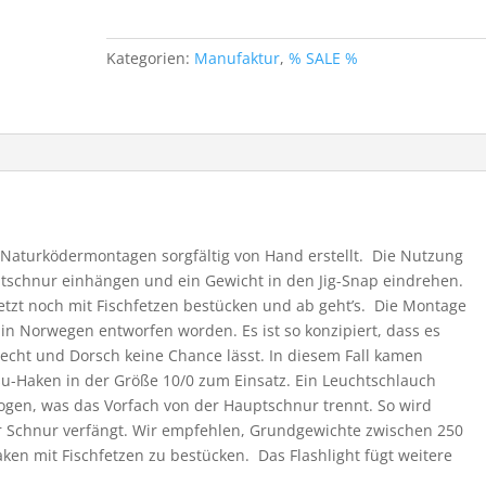
Arm
-
Kategorien:
Manufaktur
,
% SALE %
Naturköder
-
Flashlight
-
Montage
Menge
aturködermontagen sorgfältig von Hand erstellt. Die Nutzung
uptschnur einhängen und ein Gewicht in den Jig-Snap eindrehen.
tzt noch mit Fischfetzen bestücken und ab geht’s. Die Montage
i in Norwegen entworfen worden. Es ist so konzipiert, dass es
hecht und Dorsch keine Chance lässt. In diesem Fall kamen
-Haken in der Größe 10/0 zum Einsatz. Ein Leuchtschlauch
gen, was das Vorfach von der Hauptschnur trennt. So wird
er Schnur verfängt. Wir empfehlen, Grundgewichte zwischen 250
n mit Fischfetzen zu bestücken. Das Flashlight fügt weitere