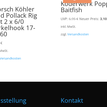
Köderwerk Pop
rsch Köhler
Baitfish
d Pollack Rig
Ursprünglicher
UVP:
6,95
€
Neuer Preis:
3,1
t 2 x 6/0
Preis
rkelhook 17-
inkl. MwSt.
war:
60
zzgl.
Versandkosten
6,95 €
9
€
 MwSt.
Versandkosten
sstellung
Kontakt