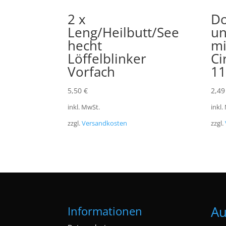
2 x
Do
Leng/Heilbutt/See
un
hecht
mi
Löffelblinker
Ci
Vorfach
11
5,50
€
2,4
inkl. MwSt.
inkl.
zzgl.
Versandkosten
zzgl.
Au
Informationen