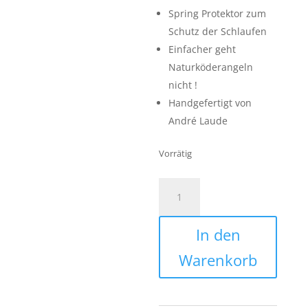
Spring Protektor zum
Schutz der Schlaufen
Einfacher geht
Naturköderangeln
nicht !
Handgefertigt von
André Laude
Vorrätig
1
Pilker
Buzzbait
In den
Nachläufer
Naturködersystem
Warenkorb
inkl.
Pilker
Menge