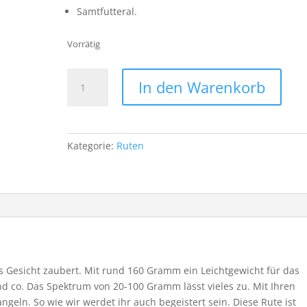
Samtfutteral.
Vorrätig
Eisele
In den Warenkorb
Pollack
Rute
2,20
20
Kategorie:
Ruten
bis
100
Gramm
Wurfgewicht
Menge
ns Gesicht zaubert. Mit rund 160 Gramm ein Leichtgewicht für das
nd co. Das Spektrum von 20-100 Gramm lässt vieles zu. Mit Ihren
angeln. So wie wir werdet ihr auch begeistert sein. Diese Rute ist