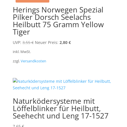
Herings Norwegen Spezial
Pilker Dorsch Seelachs
Heilbutt 75 Gramm Yellow
Tiger
Ursprünglicher
Aktueller
UVP:
3,55
€
Neuer Preis:
2,80
€
Preis
Preis
inkl. MwSt.
war:
ist:
zzgl.
Versandkosten
3,55 €
2,80 €.
Naturködersysteme mit
Löffelblinker für Heilbutt,
Seehecht und Leng 17-1527
7,65
€