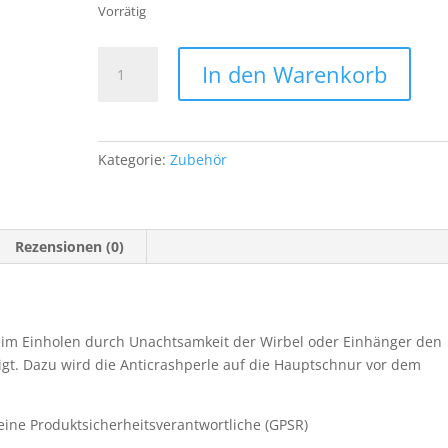
Vorrätig
Anti
In den Warenkorb
Crash
Soft
Perlen
Rubber
Kategorie:
Zubehör
Beads
9
mm
Rot
Rezensionen (0)
Menge
beim Einholen durch Unachtsamkeit der Wirbel oder Einhänger den
igt. Dazu wird die Anticrashperle auf die Hauptschnur vor dem
ine Produktsicherheitsverantwortliche (GPSR)