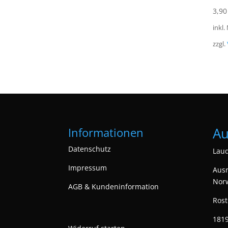
3,9
inkl.
zzgl.
Au
Informationen
Datenschutz
Laud
Impressum
Ausr
Nor
AGB & Kundeninformation
Rost
1819