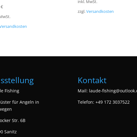
inkl. MwSt.
0
€
zzgl.
Versandkosten
 MwSt.
Versandkosten
sstellung
Kontakt
e Fishing
Mail:
laude-fishing@outlook.
üster für Angeln in
Telefon: +49 172 3037522
wegen
ocker Str. 6B
0 Sanitz