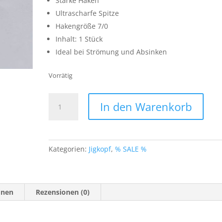
Starke Haken
Ultrascharfe Spitze
Hakengröße 7/0
Inhalt: 1 Stück
Ideal bei Strömung und Absinken
Vorrätig
Norwegen
In den Warenkorb
Bullet
Jig
Head
-
Kategorien:
Jigkopf
,
% SALE %
mit
extra
starken
Haken,
onen
Rezensionen (0)
NEW
7/0