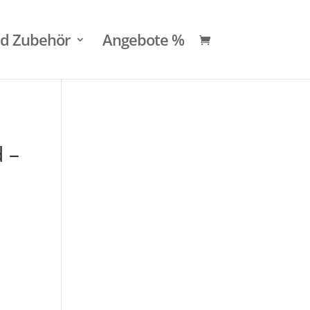
nd Zubehör
Angebote %
 –