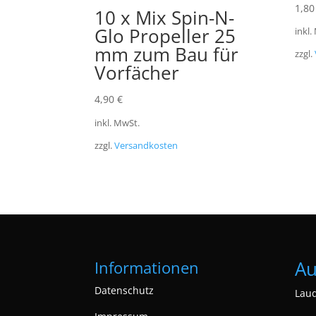
1,8
10 x Mix Spin-N-
Glo Propeller 25
inkl.
mm zum Bau für
zzgl.
Vorfächer
4,90
€
inkl. MwSt.
zzgl.
Versandkosten
Au
Informationen
Datenschutz
Laud