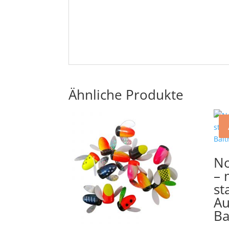
Ähnliche Produkte
No
– 
st
Au
Ba