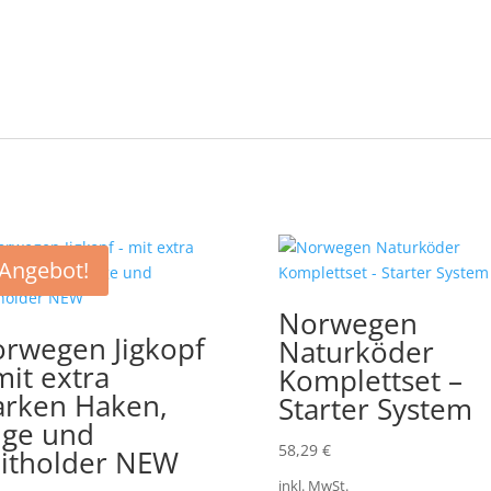
Angebot!
Norwegen
rwegen Jigkopf
Naturköder
mit extra
Komplettset –
arken Haken,
Starter System
ge und
58,29
€
itholder NEW
inkl. MwSt.