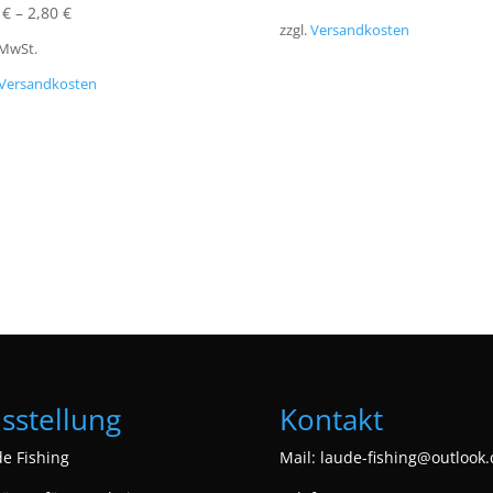
0
€
–
2,80
€
zzgl.
Versandkosten
 MwSt.
Versandkosten
sstellung
Kontakt
e Fishing
Mail:
laude-fishing@outlook.