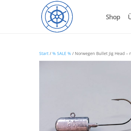
Shop
Start
/
% SALE %
/ Norwegen Bullet Jig Head –