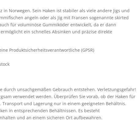
-
80
tz in Norwegen. Sein Haken ist stabiler als viele andere Jigs und
Gramm
mmifischen angeln oder als Jig mit Fransen sogenannte skirted
Menge
 auch für voluminöse Gummiköder entwickelt, da er dann
ermöglicht ein schnelles Absinken und präzise direkte
ine Produktsicherheitsverantwortliche (GPSR)
stock
, die durch unsachgemäßen Gebrauch entstehen. Verletzungsgefahr!
rgsam verwendet werden. Überprüfen Sie vorab, ob der Haken für
t. Transport und Lagerung nur in einem geeigneten Behältnis.
aken in entsprechenden Behältnissen. Es besteht
rnhalten und an einem sicheren Ort aufbewahren.