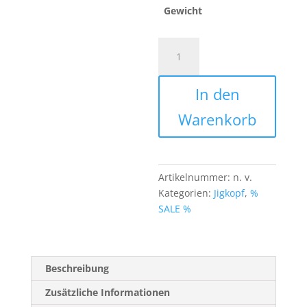
Gewicht
Norwegen
Jigköpfe
von
In den
40
bis
Warenkorb
100
Gramm
mit
starken
Artikelnummer:
n. v.
Haken,
Kategorien:
Jigkopf
,
%
Baitholder
SALE %
und
Ultra
scharfe
Spitze
Beschreibung
Menge
Zusätzliche Informationen