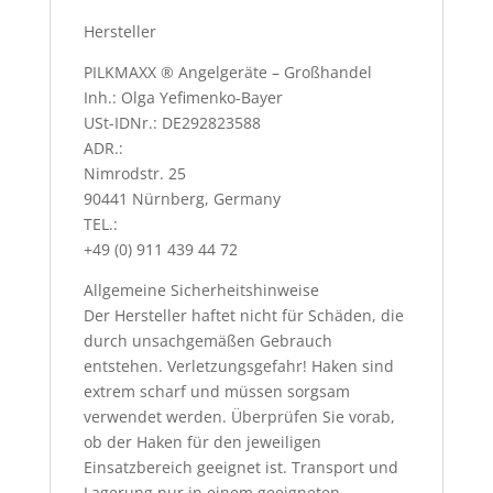
Hersteller
PILKMAXX ® Angelgeräte – Großhandel
Inh.: Olga Yefimenko-Bayer
USt-IDNr.: DE292823588
ADR.:
Nimrodstr. 25
90441 Nürnberg, Germany
TEL.:
+49 (0) 911 439 44 72
Allgemeine Sicherheitshinweise
Der Hersteller haftet nicht für Schäden, die
durch unsachgemäßen Gebrauch
entstehen. Verletzungsgefahr! Haken sind
extrem scharf und müssen sorgsam
verwendet werden. Überprüfen Sie vorab,
ob der Haken für den jeweiligen
Einsatzbereich geeignet ist. Transport und
Lagerung nur in einem geeigneten