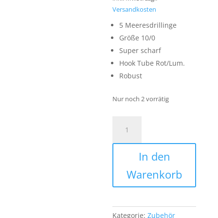
Versandkosten
5 Meeresdrillinge
Größe 10/0
Super scharf
Hook Tube Rot/Lum.
Robust
Nur noch 2 vorrätig
Premium
Meeresdrilling
Größe
In den
10/0
mit
Warenkorb
Hook
Tube
Rot/Lum.
Menge
Kategorie:
Zubehör