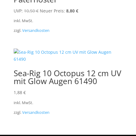
Ursprünglicher
Aktueller
UVP:
10,50
€
Neuer Preis:
8,80
€
Preis
Preis
inkl. MwSt.
war:
ist:
zzgl.
Versandkosten
10,50 €
8,80 €.
Sea-Rig 10 Octopus 12 cm UV
mit Glow Augen 61490
1,88
€
inkl. MwSt.
zzgl.
Versandkosten