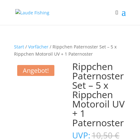
Start
/
Vorfächer
/ Rippchen Paternoster Set – 5 x
Rippchen Motoroil UV + 1 Paternoster
Rippchen
Angebot!
Paternoster
Set – 5 x
Rippchen
Motoroil UV
+ 1
Paternoster
Ursp
UVP:
10,50
€