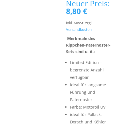
Prei
Neuer Preis:
war:
Aktueller
8,80
€
10,5
Preis
ist:
inkl. MwSt.
zzgl.
8,80 €.
Versandkosten
Merkmale des
Rippchen-Paternoster-
Sets sind u. A.:
Limited Edition –
begrenzte Anzahl
verfügbar
Ideal für langsame
Führung und
Paternoster
Farbe: Motoroil UV
ideal für Pollack,
Dorsch und Köhler