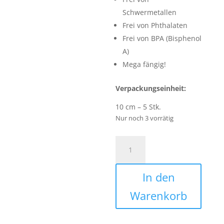
Schwermetallen
Frei von Phthalaten
Frei von BPA (Bisphenol
A)
Mega fängig!
Verpackungseinheit:
10 cm – 5 Stk.
Nur noch 3 vorrätig
Rippchen
Paternoster
Set
In den
-
5
Warenkorb
x
Rippchen
Motoroil