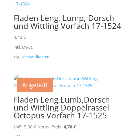
Fladen Leng, Lump, Dorsch
und Wittling Vorfach 17-1524
4,40
€
inkl. MwSt.
zzgl.
Versandkosten
Angebot!
Fladen Leng,Lumb,Dorsch
und Wittling Doppelrassel
Octopus Vorfach 17-1525
Ursprünglicher
Aktueller
UVP:
5,30
€
Neuer Preis:
4,70
€
Preis
Preis